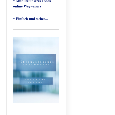
* Mithilfe unseres eBook
online Wegweisers
* Einfach und sicher...